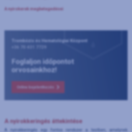
A nyirokerek megbetegedései
Trombózis és Hematológiai Központ
+36 70 431 7729
Foglaljon időpontot
orvosainkhoz!
Online bejelentkezés
A nyirokkeringés áttekintése
A nyirokkeringés egy fontos rendszer a testben, amelynek