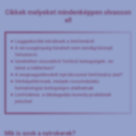
Cikkek melyeket mindenképpen olvasson
el!
Leggyakoribb kérdések a limfómáról
A vérszegénység tüneteit nem mindig könnyű
felismerni
Ismételten visszatérő fertőző betegségek- mi
lehet a háttérben?
A megnagyobbodott nyirokcsomó limfómára utal?
Vérképeltérések, melyek rosszindulatú
hematológiai betegségre utalhatnak
Limfödéma: a lábdagadás komoly problémát
jelezhet
Mik is azok a nyirokerek?