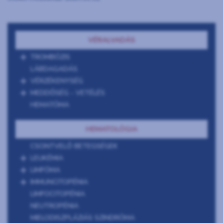
VÉRALVADÁS
TROMBÓZIS
LÁBDAGADÁS
VÉRZÉKENYSÉG
MEDDŐSÉG - VETÉLÉS
HEMATÓMA
HEMATOLÓGIA
CSONTVELŐ BETEGSÉGEK
LEUKÉMIA
LIMFÓMA
IMMUNCITOPÉNIA
LIMFOCITOPÉNIA
NEUTROPÉNIA
MIELODISZPLÁZIÁS SZINDRÓMA