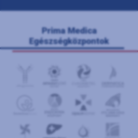
Prima Medica
Egészségközpontok