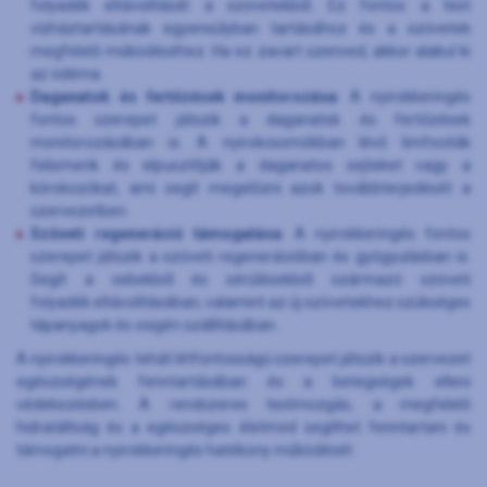
folyadék eltávolítását a szövetekből. Ez fontos a test
vízháztartásának egyensúlyban tartásához és a szövetek
megfelelő működéséhez. Ha ez zavart szenved, akkor alakul ki
az ödéma.
Daganatok és fertőzések monitorozása
: A nyirokkeringés
fontos szerepet játszik a daganatok és fertőzések
monitorozásában is. A nyirokcsomókban lévő limfociták
felismerik és elpusztítják a daganatos sejteket vagy a
kórokozókat, ami segít megelőzni azok továbbterjedését a
szervezetben.
Szöveti regeneráció támogatása
: A nyirokkeringés fontos
szerepet játszik a szöveti regenerációban és gyógyulásban is.
Segít a sebekből és sérülésekből származó szöveti
folyadék eltávolításában, valamint az új szövetekhez szükséges
tápanyagok és oxigén szállításában.
A nyirokkeringés tehát létfontosságú szerepet játszik a szervezet
egészségének fenntartásában és a betegségek elleni
védekezésben. A rendszeres testmozgás, a megfelelő
hidratáltság és a egészséges életmód segíthet fenntartani és
támogatni a nyirokkeringés hatékony működését.