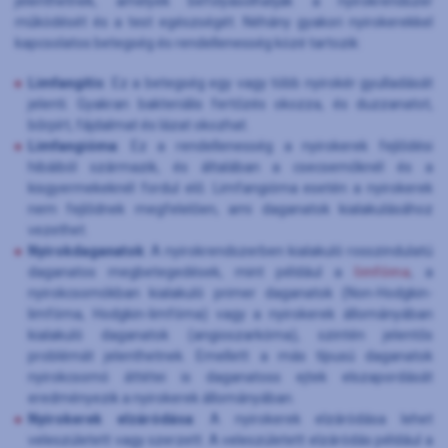
jelenthetnek, amelyek befolyásolhatják a nyirokrendszer
működését és a test egészségét. Néhány gyakori nyirokerekkel
kapcsolatos betegség és rendellenesség közé tartozik:
Limfangitis
: Ez a betegség egy vagy több nyirokér gyulladását
jelenti. Gyakran bakteriális fertőzés okozza, és duzzanatot,
bőrpírt, fájdalmat és lázat okozhat.
Limfangióma
: Ez a rendellenesség a nyirokerek fejlődési
hibáiból származik, és általában a csecsemőknél és a
kisgyermekeknél fordul elő. Limfangióma esetén a nyirokerek
nem fejlődnek megfelelően, ami daganatok kialakulásához
vezethet.
Nyirokdaganatok
: A nyirokrendszerben kialakuló rosszindulatú
daganatos megbetegedések, mint például a
limfóma
, a
nyirokcsomókban kialakuló primer daganatok (Non-Hodgkin-
limfóma, Hodgkin-limfóma) vagy a nyirokerek állományában
kialakuló daganatok (angioszarkóma), szintén jelentős
problémát jelenthetnek. Emellett a más típusú daganatok
nyirokcsomó áttétei is daganatoss ejtek elszapordását
eredményezik a nyirokerek állományában.
Nyirokerek elzáródása
: A nyirokerek elzáródása lehet
veleszületett vagy szerzett. A veleszületett elzáródás például a