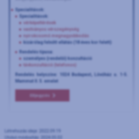
Specialitások:
Specialitások:
vérképeltérések
vashiányos vérszegénység
nyirokcsomó megnagyobbodás
kizárólag felnőtt ellátás (18 éves kor felett)
Rendelés típusa:
személyes (rendelői) konzultáció
távkonzultáció (telefonos)
Rendelés helyszíne
: 1024 Budapest, Lövőház u. 1-5.
Mammut II. 5. emelet
Előjegyzés
Létrehozás ideje: 2022.09.19
Utolsó módosítás: 2024.05.02