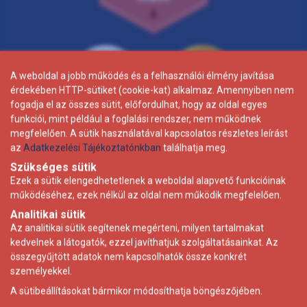
A weboldal a jobb működés és a felhasználói élmény javítása
A weboldal a jobb működés és a felhasználói élmény javítása
érdekében HTTP-sütiket (cookie-kat) alkalmaz. Amennyiben nem
érdekében HTTP-sütiket (cookie-kat) alkalmaz. Amennyiben nem
fogadja el az összes sütit, előfordulhat, hogy az oldal egyes
fogadja el az összes sütit, előfordulhat, hogy az oldal egyes
funkciói, mint például a foglalási rendszer, nem működnek
funkciói, mint például a foglalási rendszer, nem működnek
megfelelően. A sütik használatával kapcsolatos részletes leírást
megfelelően. A sütik használatával kapcsolatos részletes leírást
az
az
Adatkezelési Tájékoztatónkban
Adatkezelési Tájékoztatónkban
találhatja meg.
találhatja meg.
Szükséges sütik
Szükséges sütik
Ezek a sütik elengedhetetlenek a weboldal alapvető funkcióinak
Ezek a sütik elengedhetetlenek a weboldal alapvető funkcióinak
működéséhez, ezek nélkül az oldal nem működik megfelelően.
működéséhez, ezek nélkül az oldal nem működik megfelelően.
Adatkezelési tájékoztató
Analitikai sütik
Analitikai sütik
Az analitikai sütik segítenek megérteni, milyen tartalmakat
Az analitikai sütik segítenek megérteni, milyen tartalmakat
Impresszum
kedvelnek a látogatók, ezzel javíthatjuk szolgáltatásainkat. Az
kedvelnek a látogatók, ezzel javíthatjuk szolgáltatásainkat. Az
Adatkezelési szabályzat
összegyűjtött adatok nem kapcsolhatók össze konkrét
összegyűjtött adatok nem kapcsolhatók össze konkrét
Karrier
személyekkel.
személyekkel.
ÁSZF
A sütibeállításokat bármikor módosíthatja böngészőjében.
A sütibeállításokat bármikor módosíthatja böngészőjében.
Az oldalon feltüntetett árak az ÁFÁ-t tartalmazzák!