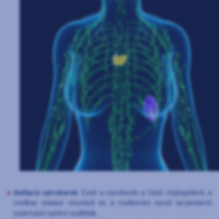
Axillaris nyirokerek
: Ezek a nyirokerek a felső végtagokból, a
mellkas oldalsó részéből és a mellbimbó körüli területekről
származó nyirkot szállítják.