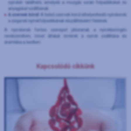
nyirokér található, amelyek a mozgás során folyadékokat és
anyagokat szállítanak.
A szervek körül
: A belső szervek körül elhelyezkedő nyirokerek
a zsigerek nyirokfolyadékának elszállításáért felelnek.
A nyirokerek fontos szerepet játszanak a nyirokkeringés
rendszerében, mivel általuk történik a nyirok szállítása és
áramlása a testben.
Kapcsolódó cikkünk