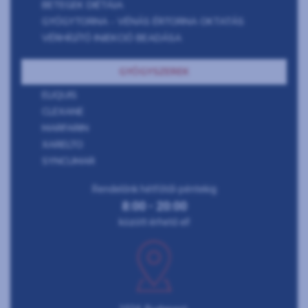
BETEGEK DIÉTÁJA
GYÓGYTORNA - VÉNÁS ÉRTORNA OKTATÁS
VÉRHÍGÍTÓ INJEKCIÓ BEADÁSA
GYÓGYSZEREK
ELIQUIS
CLEXANE
MARFARIN
XARELTO
SYNCUMAR
Rendelőnk hétfőtől-péntekig
8:00 - 20:00
között érhető el!