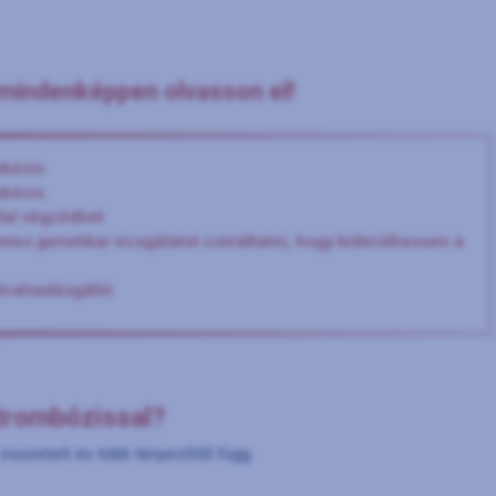
mindenképpen olvasson el!
mbózis
mbózis
lal végződhet
mes genetikai vizsgálatot csináltatni, hogy kiderülhessen a
ralvadásgátló
trombózissal?
összetett és több tényezőtől függ.