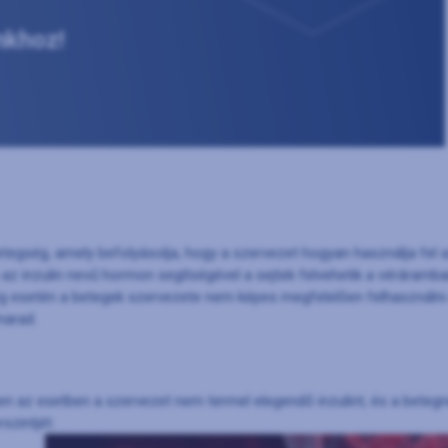
nkhoz!
egség, amely befolyásolja, hogy a szervezet hogyan használja fel a
az inzulin nevű hormon segítségével a sejtek felvehetik a véráramba
g esetén a betegek szervezete nem képes megfelelően felhasználni a
marad.
en az esetben a szervezet nem termel elegendő inzulint, és a beteg
szintjét.