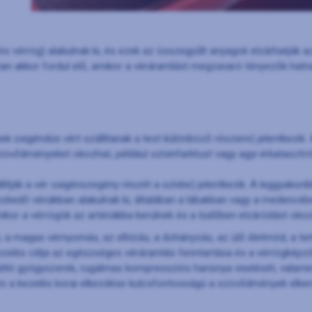
s vérrög) alakulnak ki, és ezek az összegyűlt anyagok elzárhatják a
ban akkor fordul elő, amikor a véráramlást megzavaró tényezők hatna
ek oxigéndús vért szállítanak a test különböző részeire) jelentkezik. 
zövődményeket okozhat, például szívinfarktust vagy agyi érkatasztró
tják a vér oxigénszegény részét a szívbe) jelentkezik. A leggyakorib
ezkedő vénákban alakulnak ki, általában a lábakban vagy a medencéb
kor a vérrögök az artériákba kerülnek és a tüdőben elzáródást oko
, a magas vérnyomás, az elhízás, a dohányzás, az ülő életmód, a te
ezelés célja az egészséges véráramlás fenntartása és a vérrögképz
átló gyógyszerek, rugalmas kompressziós harisnya viselését, valami
és a kezelés korai elkezdése kulcsfontosságú a szövődmények elke