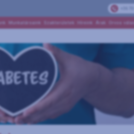
+36 70
unk
Munkatársaink
Szakterületek
Híreink
Árak
Orvos vála