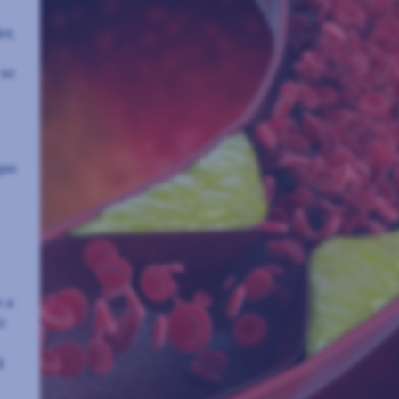
nt,
 az
gas
n a
Az
g